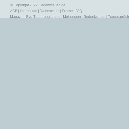
© Copyright 2022
Gedenkseiten.de
AGB
|
Impressum
|
Datenschutz
|
Presse
|
FAQ
Magazin
|
Eve-Trauerbegleitung
|
Meinungen
|
Gedenkseiten
|
Trauersprüc