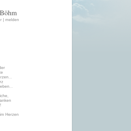
s Böhm
r |
melden
der
te
rzen...
rz
leben...
iche,
danken
!
 im Herzen