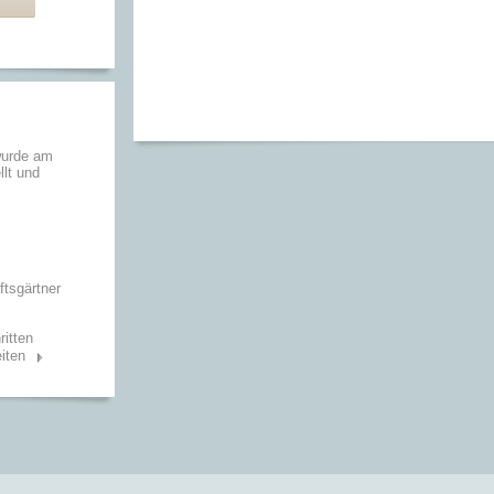
wurde am
llt und
tsgärtner
ritten
iten