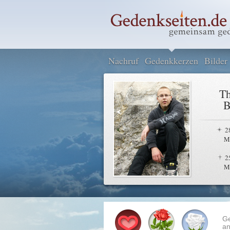
Nachruf
Gedenkkerzen
Bilder
T
2
M
2
M
G
an