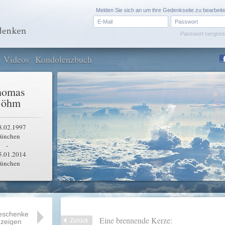
Melden Sie sich an um ihre Gedenkseite zu bearbeit
Passwort verges
Videos
Kondolenzbuch
homas
Böhm
8.02.1997
ünchen
-
5.01.2014
ünchen
eschenke
Eine brennende Kerze:
Zurück
zeigen