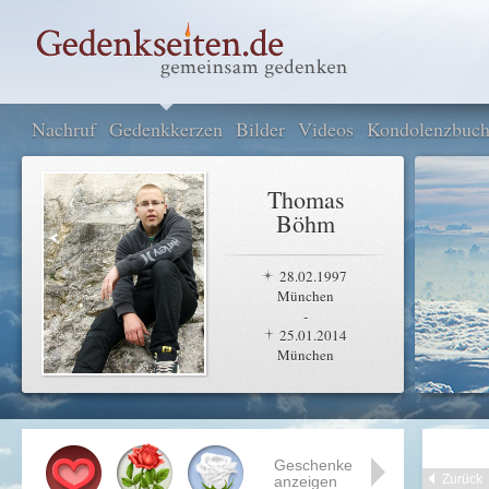
Nachruf
Gedenkkerzen
Bilder
Videos
Kondolenzbuc
Thomas
Böhm
28.02.1997
München
-
25.01.2014
München
Geschenke
Zurück
anzeigen