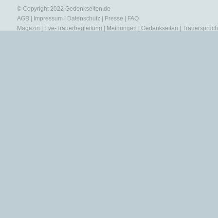
© Copyright 2022
Gedenkseiten.de
AGB
|
Impressum
|
Datenschutz
|
Presse
|
FAQ
Magazin
|
Eve-Trauerbegleitung
|
Meinungen
|
Gedenkseiten
|
Trauersprüc