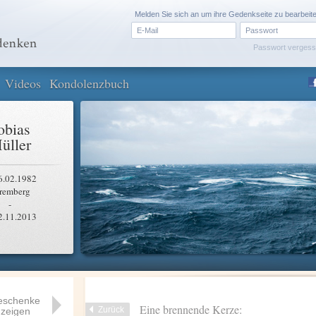
Melden Sie sich an um ihre Gedenkseite zu bearbeit
Passwort verges
Videos
Kondolenzbuch
obias
üller
6.02.1982
remberg
-
2.11.2013
eschenke
Eine brennende Kerze:
Zurück
zeigen