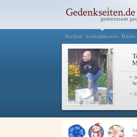
Nachruf
Gedenkkerzen
Bilder
T
M
2
Sp
2
G
an