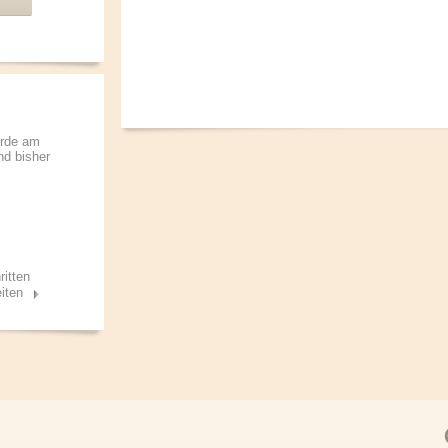
urde am
nd bisher
ritten
iten