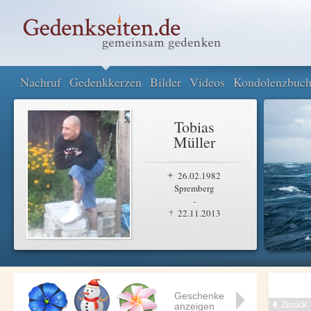
Nachruf
Gedenkkerzen
Bilder
Videos
Kondolenzbuc
Tobias
Müller
26.02.1982
Spremberg
-
22.11.2013
Geschenke
Zurück
anzeigen