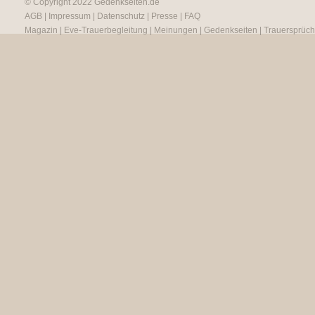
© Copyright 2022
Gedenkseiten.de
AGB
|
Impressum
|
Datenschutz
|
Presse
|
FAQ
Magazin
|
Eve-Trauerbegleitung
|
Meinungen
|
Gedenkseiten
|
Trauersprüc