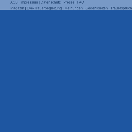
AGB
|
Impressum
|
Datenschutz
|
Presse
|
FAQ
Magazin
|
Eve-Trauerbegleitung
|
Meinungen
|
Gedenkseiten
|
Trauersprüc