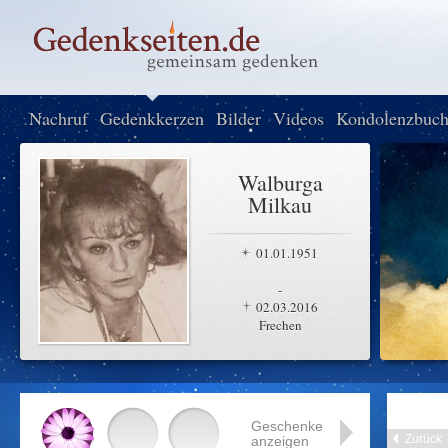
Nachruf
Gedenkkerzen
Bilder
Videos
Kondolenzbuc
Walburga
Milkau
01.01.1951
-
02.03.2016
Frechen
Geschenke
Zurück
anzeigen