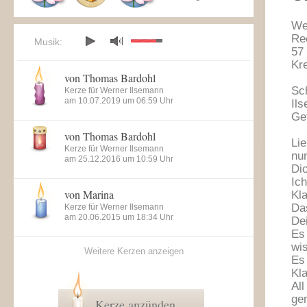
We
Re
Musik:
57
Kr
von Thomas Bardohl
Sc
Kerze für Werner Ilsemann
am 10.07.2019 um 06:59 Uhr
Il
Ge
von Thomas Bardohl
Li
Kerze für Werner Ilsemann
nu
am 25.12.2016 um 10:59 Uhr
Dic
Ic
von Marina
Kl
Da
Kerze für Werner Ilsemann
am 20.06.2015 um 18:34 Uhr
Dei
Es
wi
Weitere Kerzen anzeigen
Es
Kl
Al
ge
Kerze anzünden