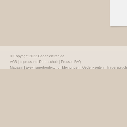
© Copyright 2022
Gedenkseiten.de
AGB
|
Impressum
|
Datenschutz
|
Presse
|
FAQ
Magazin
|
Eve-Trauerbegleitung
|
Meinungen
|
Gedenkseiten
|
Trauersprüc