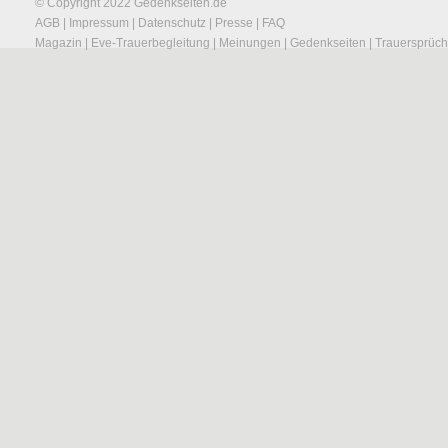
© Copyright 2022
Gedenkseiten.de
AGB
|
Impressum
|
Datenschutz
|
Presse
|
FAQ
Magazin
|
Eve-Trauerbegleitung
|
Meinungen
|
Gedenkseiten
|
Trauersprüc