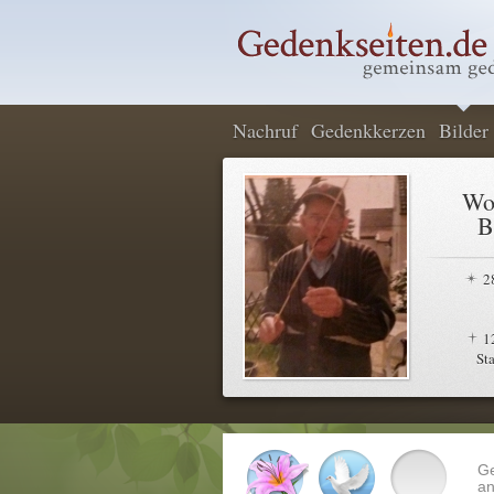
Nachruf
Gedenkkerzen
Bilder
Wo
B
2
1
St
G
an