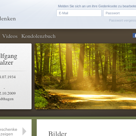
Melden Sie sich an um ihre Gedenkseite zu bearbeit
Passwort verges
Videos
Kondolenzbuch
lfgang
alzer
8.07.1934
-
2.10.2009
adthagen
eschenke
Bilder
zeigen