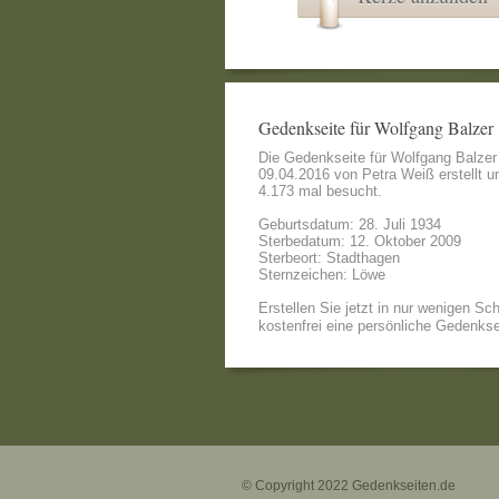
Gedenkseite für Wolfgang Balzer
Die Gedenkseite für Wolfgang Balze
09.04.2016 von
Petra Weiß
erstellt u
4.173 mal besucht.
Geburtsdatum: 28. Juli 1934
Sterbedatum: 12. Oktober 2009
Sterbeort: Stadthagen
Sternzeichen: Löwe
Erstellen Sie jetzt in nur wenigen Sch
kostenfrei eine persönliche Gedenkse
© Copyright 2022
Gedenkseiten.de