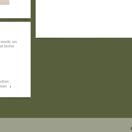
r wurde am
nd bisher
ritten
iten