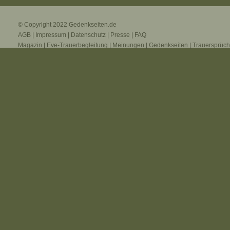
© Copyright 2022
Gedenkseiten.de
AGB
|
Impressum
|
Datenschutz
|
Presse
|
FAQ
Magazin
|
Eve-Trauerbegleitung
|
Meinungen
|
Gedenkseiten
|
Trauersprüc