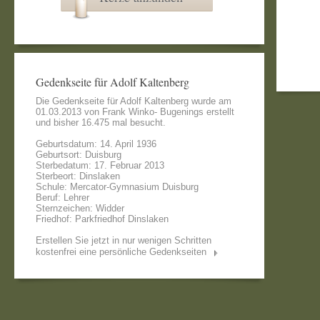
Gedenkseite für Adolf Kaltenberg
Die Gedenkseite für Adolf Kaltenberg wurde am
01.03.2013 von
Frank Winko- Bugenings
erstellt
und bisher 16.475 mal besucht.
Geburtsdatum: 14. April 1936
Geburtsort: Duisburg
Sterbedatum: 17. Februar 2013
Sterbeort: Dinslaken
Schule: Mercator-Gymnasium Duisburg
Beruf: Lehrer
Sternzeichen: Widder
Friedhof: Parkfriedhof Dinslaken
Erstellen Sie jetzt in nur wenigen Schritten
kostenfrei eine persönliche Gedenkseiten