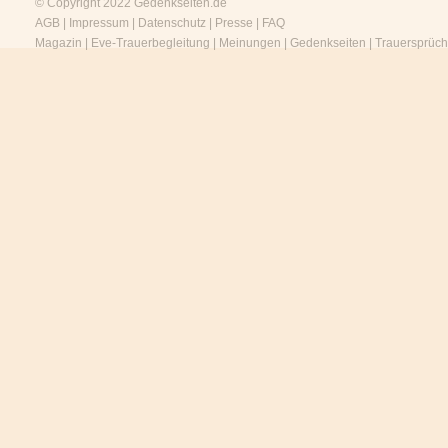
© Copyright 2022
Gedenkseiten.de
AGB
|
Impressum
|
Datenschutz
|
Presse
|
FAQ
Magazin
|
Eve-Trauerbegleitung
|
Meinungen
|
Gedenkseiten
|
Trauersprüc