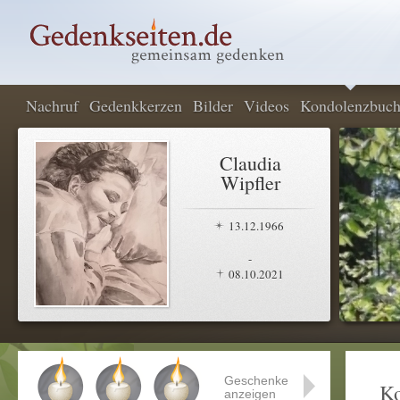
Nachruf
Gedenkkerzen
Bilder
Videos
Kondolenzbuc
Claudia
Wipfler
13.12.1966
-
08.10.2021
Geschenke
K
anzeigen