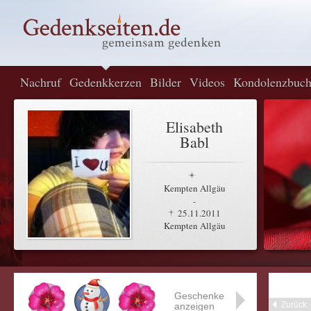
Nachruf
Gedenkkerzen
Bilder
Videos
Kondolenzbuc
Elisabeth
Babl
Kempten Allgäu
-
25.11.2011
Kempten Allgäu
Geschenke
Zurück
anzeigen