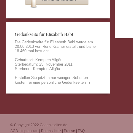
Gedenkseite für Elisabeth Babl
Die Gedenkseite für Elisabeth Babl wurde am
20.06.2013 von
Rene Krämer
erstellt und bisher
18.460 mal besucht.
Geburtsort: Kempten Allgäu
Sterbedatum: 25. November 2011
Sterbeort: Kempten Allgäu
Erstellen Sie jetzt in nur wenigen Schritten
kostenfrei eine persönliche Gedenkseiten
© Copyright 2022
Gedenkseiten.de
AGB
|
Impressum
|
Datenschutz
|
Presse
|
FAQ