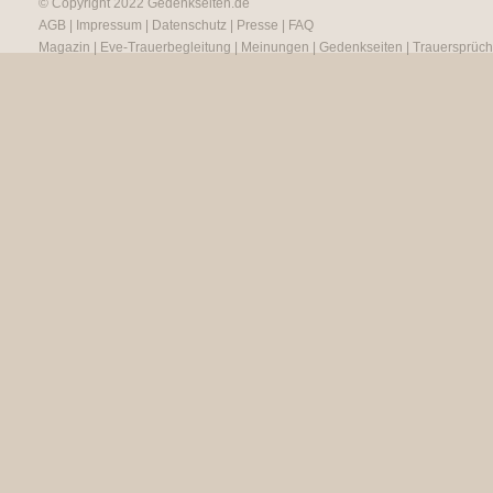
© Copyright 2022
Gedenkseiten.de
AGB
|
Impressum
|
Datenschutz
|
Presse
|
FAQ
Magazin
|
Eve-Trauerbegleitung
|
Meinungen
|
Gedenkseiten
|
Trauersprüc