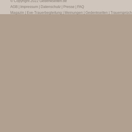
© Copyright 2022
Gedenkseiten.de
AGB
|
Impressum
|
Datenschutz
|
Presse
|
FAQ
Magazin
|
Eve-Trauerbegleitung
|
Meinungen
|
Gedenkseiten
|
Trauersprüc