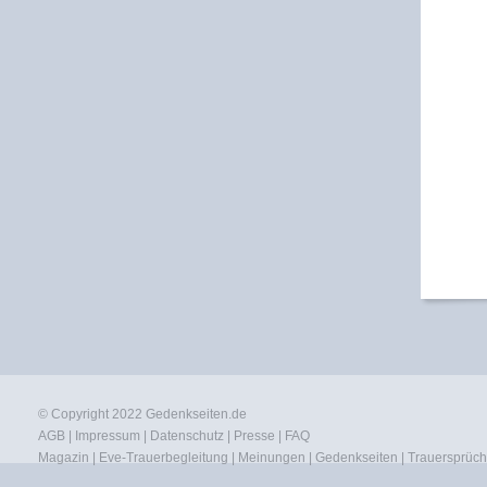
© Copyright 2022
Gedenkseiten.de
AGB
|
Impressum
|
Datenschutz
|
Presse
|
FAQ
Magazin
|
Eve-Trauerbegleitung
|
Meinungen
|
Gedenkseiten
|
Trauersprüc