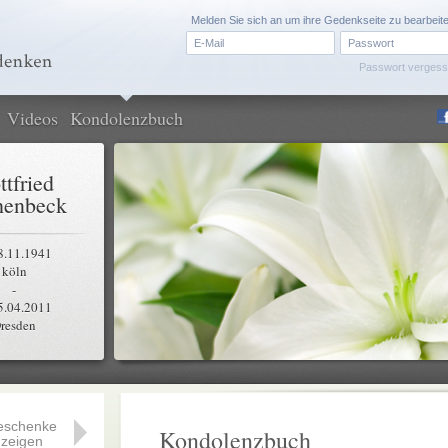
Melden Sie sich an um ihre Gedenkseite zu bearbeit
Passwort verges
Videos
Kondolenzbuch
ttfried
henbeck
8.11.1941
köln
-
5.04.2011
resden
eschenke
Kondolenzbuch
zeigen