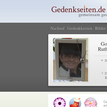
Nachruf
Gedenkkerzen
Bilder
Go
Rut
2
2
D
G
an