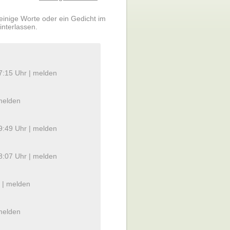
 einige Worte oder ein Gedicht im
interlassen.
7:15 Uhr |
melden
melden
9:49 Uhr |
melden
8:07 Uhr |
melden
 |
melden
melden