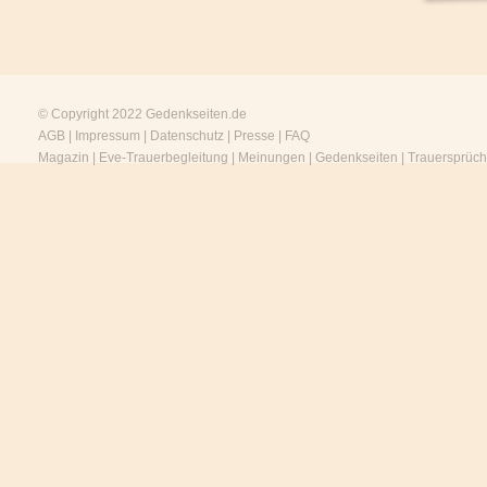
© Copyright 2022
Gedenkseiten.de
AGB
|
Impressum
|
Datenschutz
|
Presse
|
FAQ
Magazin
|
Eve-Trauerbegleitung
|
Meinungen
|
Gedenkseiten
|
Trauersprüc