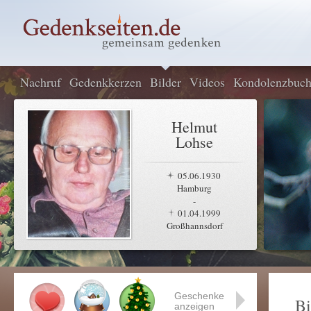
Nachruf
Gedenkkerzen
Bilder
Videos
Kondolenzbuc
Helmut
Lohse
05.06.1930
Hamburg
-
01.04.1999
Großhannsdorf
Geschenke
Bi
anzeigen