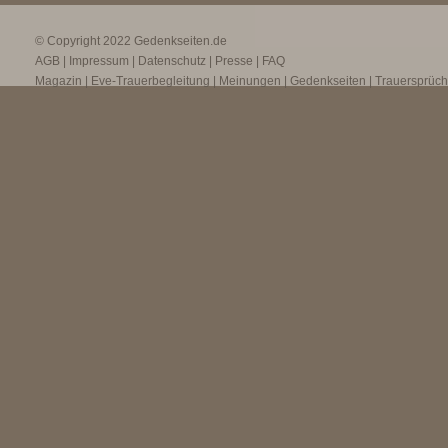
© Copyright 2022
Gedenkseiten.de
AGB
|
Impressum
|
Datenschutz
|
Presse
|
FAQ
Magazin
|
Eve-Trauerbegleitung
|
Meinungen
|
Gedenkseiten
|
Trauersprüc