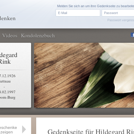
Melden Sie sich an um ihre Gedenkseite zu bearbeit
Passwort verges
Videos
Kondolenzbuch
degard
Rink
7.12.1926
uttnau
-
8.02.1997
born-Burg
eschenke
Gedenkseite für Hildegard R
zeigen