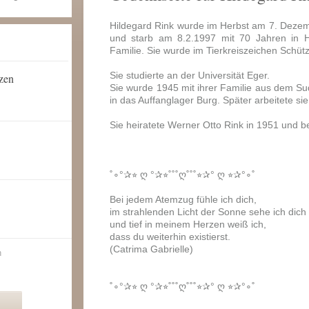
Hildegard Rink wurde im Herbst am 7. Deze
und starb am 8.2.1997 mit 70 Jahren in H
Familie. Sie wurde im Tierkreiszeichen Schüt
Sie studierte an der Universität Eger.
rzen
Sie wurde 1945 mit ihrer Familie aus dem Su
in das Auffanglager Burg. Später arbeitete sie
Sie heiratete Werner Otto Rink in 1951 und b
˚∘°✰⭐︎ ღ °✰⭐︎˚˚˚ღ˚˚˚⭐︎✰° ღ ⭐︎✰°∘˚
Bei jedem Atemzug fühle ich dich,
im strahlenden Licht der Sonne sehe ich dich
und tief in meinem Herzen weiß ich,
dass du weiterhin existierst.
(Catrima Gabrielle)
n
˚∘°✰⭐︎ ღ °✰⭐︎˚˚˚ღ˚˚˚⭐︎✰° ღ ⭐︎✰°∘˚