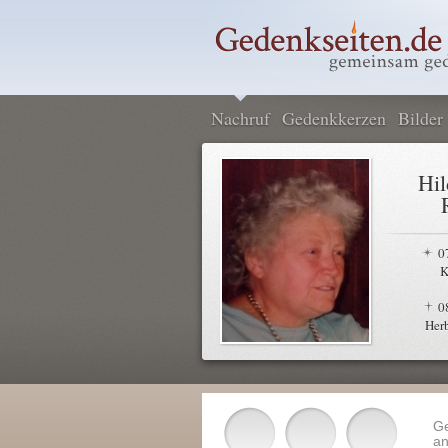
Nachruf
Gedenkkerzen
Bilder
Hil
0
K
0
Her
G
an