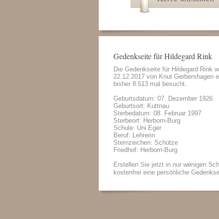
Gedenkseite für Hildegard Rink
Die Gedenkseite für Hildegard Rink 
22.12.2017 von
Knut Gerbershagen
e
bisher 8.513 mal besucht.
Geburtsdatum: 07. Dezember 1926
Geburtsort: Kuttnau
Sterbedatum: 08. Februar 1997
Sterbeort: Herborn-Burg
Schule: Uni Eger
Beruf: Lehrerin
Sternzeichen: Schütze
Friedhof: Herborn-Burg
Erstellen Sie jetzt in nur wenigen Sch
kostenfrei eine persönliche Gedenkse