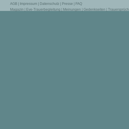
AGB
|
Impressum
|
Datenschutz
|
Presse
|
FAQ
Magazin
|
Eve-Trauerbegleitung
|
Meinungen
|
Gedenkseiten
|
Trauersprüc