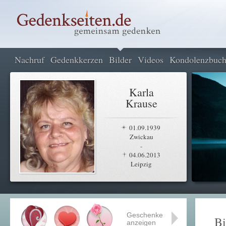
Nachruf
Gedenkkerzen
Bilder
Videos
Kondolenzbuc
Karla
Krause
01.09.1939
Zwickau
-
04.06.2013
Leipzig
Geschenke
Bi
anzeigen