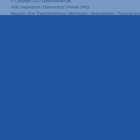
© Copyright 2022
Gedenkseiten.de
AGB
|
Impressum
|
Datenschutz
|
Presse
|
FAQ
Magazin
|
Eve-Trauerbegleitung
|
Meinungen
|
Gedenkseiten
|
Trauersprüc