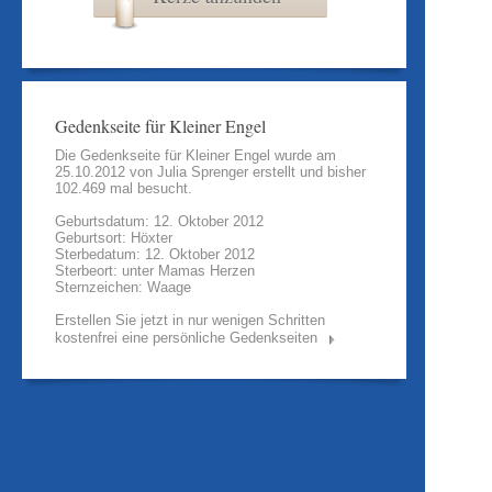
Gedenkseite für Kleiner Engel
Die Gedenkseite für Kleiner Engel wurde am
25.10.2012 von
Julia Sprenger
erstellt und bisher
102.469 mal besucht.
Geburtsdatum: 12. Oktober 2012
Geburtsort: Höxter
Sterbedatum: 12. Oktober 2012
Sterbeort: unter Mamas Herzen
Sternzeichen: Waage
Erstellen Sie jetzt in nur wenigen Schritten
kostenfrei eine persönliche Gedenkseiten