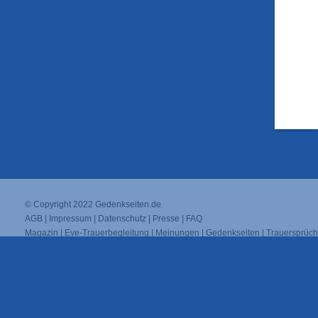
© Copyright 2022
Gedenkseiten.de
AGB
|
Impressum
|
Datenschutz
|
Presse
|
FAQ
Magazin
|
Eve-Trauerbegleitung
|
Meinungen
|
Gedenkseiten
|
Trauersprüc