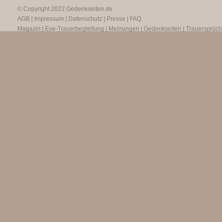
© Copyright 2022
Gedenkseiten.de
AGB
|
Impressum
|
Datenschutz
|
Presse
|
FAQ
Magazin
|
Eve-Trauerbegleitung
|
Meinungen
|
Gedenkseiten
|
Trauersprüc