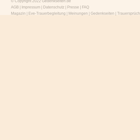
© Copyright 2022
Gedenkseiten.de
AGB
|
Impressum
|
Datenschutz
|
Presse
|
FAQ
Magazin
|
Eve-Trauerbegleitung
|
Meinungen
|
Gedenkseiten
|
Trauersprüc