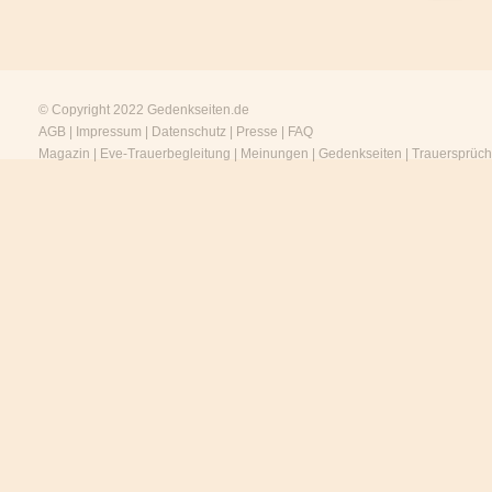
© Copyright 2022
Gedenkseiten.de
AGB
|
Impressum
|
Datenschutz
|
Presse
|
FAQ
Magazin
|
Eve-Trauerbegleitung
|
Meinungen
|
Gedenkseiten
|
Trauersprüc