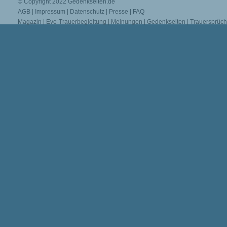
© Copyright 2022
Gedenkseiten.de
AGB
|
Impressum
|
Datenschutz
|
Presse
|
FAQ
Magazin
|
Eve-Trauerbegleitung
|
Meinungen
|
Gedenkseiten
|
Trauersprüc