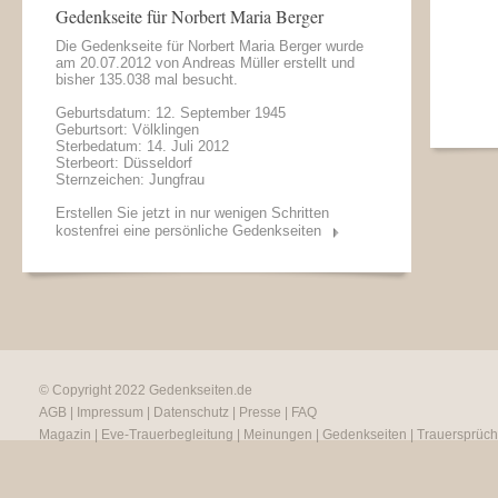
Gedenkseite für Norbert Maria Berger
Die Gedenkseite für Norbert Maria Berger wurde
am 20.07.2012 von
Andreas Müller
erstellt und
bisher 135.038 mal besucht.
Geburtsdatum: 12. September 1945
Geburtsort: Völklingen
Sterbedatum: 14. Juli 2012
Sterbeort: Düsseldorf
Sternzeichen: Jungfrau
Erstellen Sie jetzt in nur wenigen Schritten
kostenfrei eine persönliche Gedenkseiten
© Copyright 2022
Gedenkseiten.de
AGB
|
Impressum
|
Datenschutz
|
Presse
|
FAQ
Magazin
|
Eve-Trauerbegleitung
|
Meinungen
|
Gedenkseiten
|
Trauersprüc