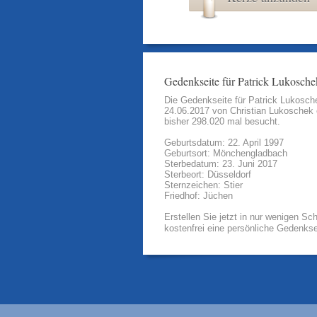
Gedenkseite für Patrick Lukosche
Die Gedenkseite für Patrick Lukosc
24.06.2017 von
Christian Lukoschek
bisher 298.020 mal besucht.
Geburtsdatum: 22. April 1997
Geburtsort: Mönchengladbach
Sterbedatum: 23. Juni 2017
Sterbeort: Düsseldorf
Sternzeichen: Stier
Friedhof: Jüchen
Erstellen Sie jetzt in nur wenigen Sch
kostenfrei eine persönliche Gedenkse