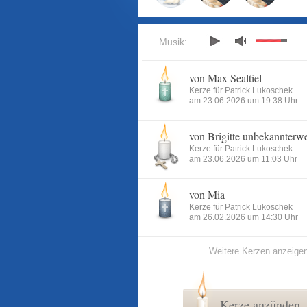
Musik:
von Max Sealtiel
Kerze für Patrick Lukoschek
am 23.06.2026 um 19:38 Uhr
von Brigitte unbekannterw
Kerze für Patrick Lukoschek
am 23.06.2026 um 11:03 Uhr
von Mia
Kerze für Patrick Lukoschek
am 26.02.2026 um 14:30 Uhr
Weitere Kerzen anzeige
Kerze anzünden