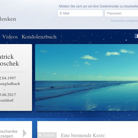
Melden Sie sich an um ihre Gedenkseite zu bearbeit
Passwort verges
Videos
Kondolenzbuch
atrick
oschek
2.04.1997
engladbach
-
3.06.2017
sseldorf
eschenke
Eine brennende Kerze:
Zurück
zeigen