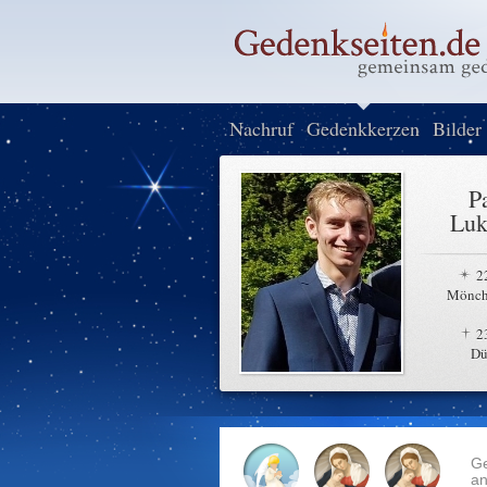
Nachruf
Gedenkkerzen
Bilder
P
Luk
2
Mönch
2
Dü
G
an