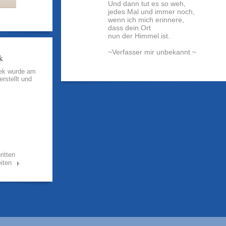
Und dann tut es so weh,
jedes Mal und immer noch,
wenn ich mich erinnere,
dass dein Ort
nun der Himmel ist.
~Verfasser mir unbekannt ~
k
hek wurde am
erstellt und
ritten
iten