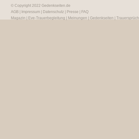
© Copyright 2022
Gedenkseiten.de
AGB
|
Impressum
|
Datenschutz
|
Presse
|
FAQ
Magazin
|
Eve-Trauerbegleitung
|
Meinungen
|
Gedenkseiten
|
Trauersprüc