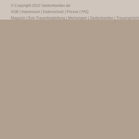
© Copyright 2022
Gedenkseiten.de
AGB
|
Impressum
|
Datenschutz
|
Presse
|
FAQ
Magazin
|
Eve-Trauerbegleitung
|
Meinungen
|
Gedenkseiten
|
Trauersprüc