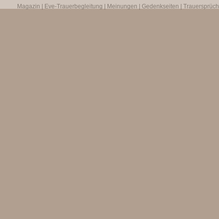
Magazin
|
Eve-Trauerbegleitung
|
Meinungen
|
Gedenkseiten
|
Trauersprüc