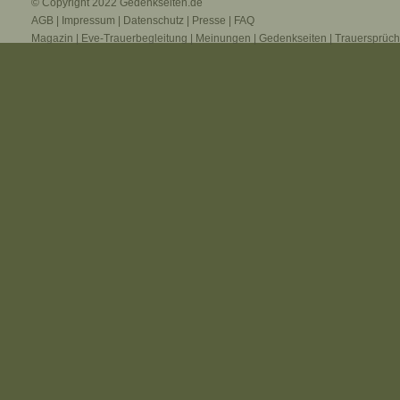
© Copyright 2022
Gedenkseiten.de
AGB
|
Impressum
|
Datenschutz
|
Presse
|
FAQ
Magazin
|
Eve-Trauerbegleitung
|
Meinungen
|
Gedenkseiten
|
Trauersprüc