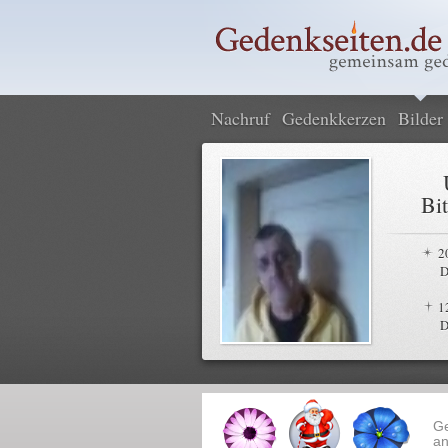
Nachruf
Gedenkkerzen
Bilder
Bit
2
D
1
D
G
an