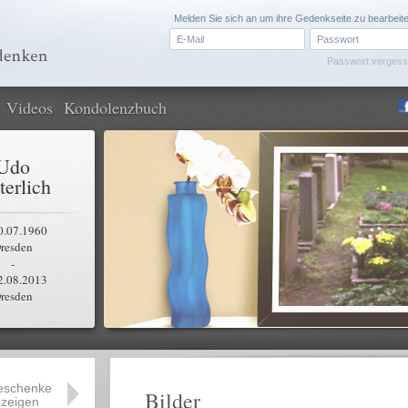
Melden Sie sich an um ihre Gedenkseite zu bearbeit
Passwort verges
Videos
Kondolenzbuch
Udo
terlich
0.07.1960
resden
-
2.08.2013
resden
eschenke
Bilder
zeigen