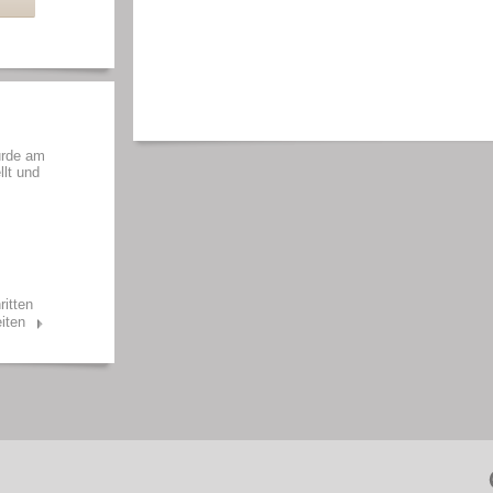
urde am
llt und
ritten
iten