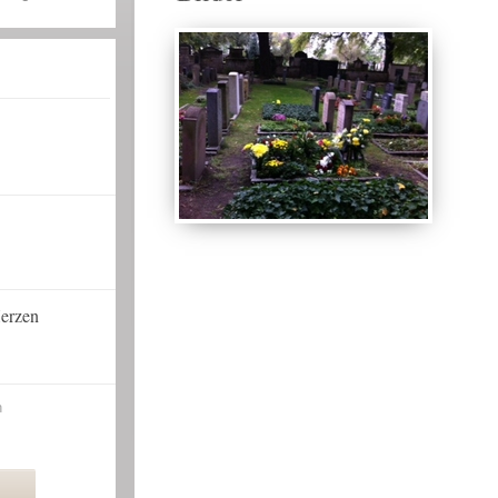
erzen
n