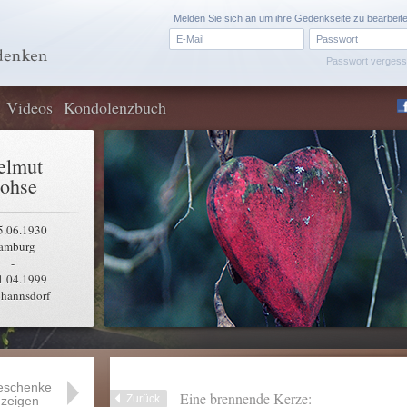
Melden Sie sich an um ihre Gedenkseite zu bearbeit
Passwort verges
Videos
Kondolenzbuch
elmut
ohse
5.06.1930
amburg
-
1.04.1999
hannsdorf
eschenke
Eine brennende Kerze:
Zurück
zeigen