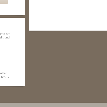
urde am
ellt und
ritten
iten