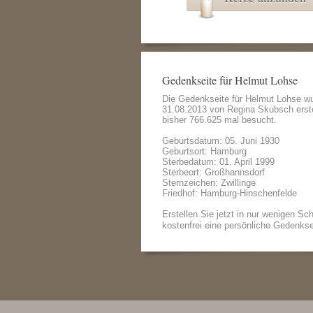
Gedenkseite für Helmut Lohse
Die Gedenkseite für Helmut Lohse w
31.08.2013 von
Regina Skubsch
erst
bisher 766.625 mal besucht.
Geburtsdatum: 05. Juni 1930
Geburtsort: Hamburg
Sterbedatum: 01. April 1999
Sterbeort: Großhannsdorf
Sternzeichen: Zwillinge
Friedhof: Hamburg-Hinschenfelde
Erstellen Sie jetzt in nur wenigen Sch
kostenfrei eine persönliche Gedenkse