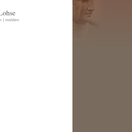
Lohse
r |
melden