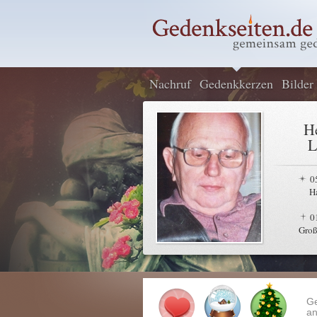
Nachruf
Gedenkkerzen
Bilder
H
L
0
H
0
Groß
G
an