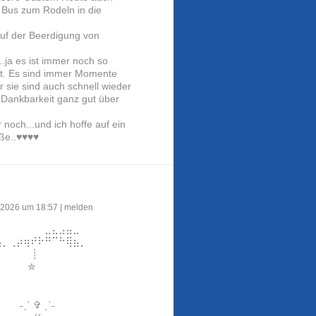
 Bus zum Rodeln in die
auf der Beerdigung von
.ja es ist immer noch so
ert. Es sind immer Momente
 sie sind auch schnell wieder
 Dankbarkeit ganz gut über
 noch...und ich hoffe auf ein
.♥️♥️♥️♥️
.2026 um 18:57 |
melden
⠀⠀⠀⠀⠀⠀⣀⣄⣠⣤⣀⠀⠀
⢀⡴⢶⠞⠗⠛⠉⠓⢿⣦⡀
⠀⠀⠀⠀┊
⠀⠀⠀⠀✮
 ✞ ˎˊ˗