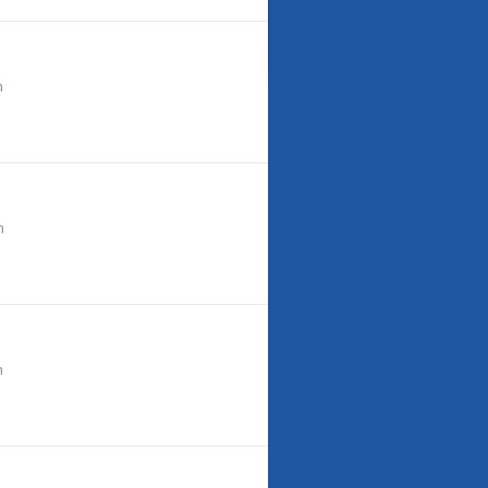
n
n
n