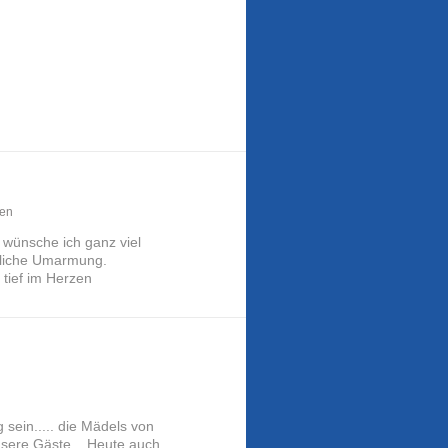
en
n wünsche ich ganz viel
kliche Umarmung.
 tief im Herzen
g sein..... die Mädels von
sere Gäste... Heute auch