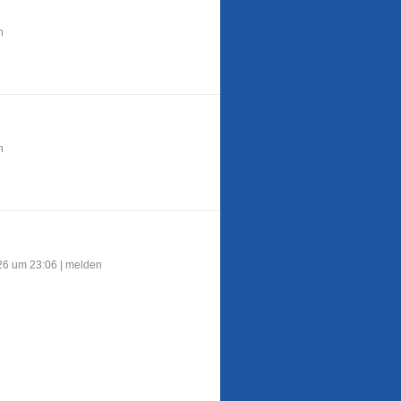
n
n
26 um 23:06 |
melden