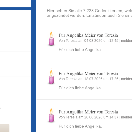
Hier sehen Sie alle 7.223 Gedenkkerzen, welc
angezündet wurden. Entzünden auch Sie ein
Für Angelika Meier von Teresia
Von Teresia am 04.08.2026 um 12:45 |
melde
Für dich liebe Angelika.
Für Angelika Meier von Teresia
Von Teresia am 18.07.2026 um 17:26 |
melde
Für dich liebe Angelika.
n
Für Angelika Meier von Teresia
Von Teresia am 20.06.2026 um 14:37 |
melde
Für dich liebe Angelika.