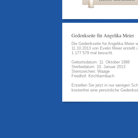
Gedenkseite für Angelika Meier
Die Gedenkseite für Angelika Meier 
11.10.2013 von
Evelin Meier
erstellt 
1.177.579 mal besucht.
Geburtsdatum: 11. Oktober 1988
Sterbedatum: 10. Januar 2013
Sternzeichen: Waage
Friedhof: Kirchfarrnbach
Erstellen Sie jetzt in nur wenigen Sch
kostenfrei eine persönliche Gedenkse