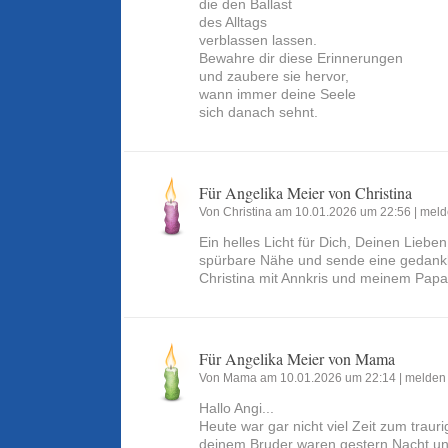
die den Ballast
des Alltags
verblassen lassen.
Bewahre dir diese Erinnerungen
und zaubere sie hervor,
wann immer deine Seele
sich danach sehnt.
Für Angelika Meier von Christina
Von Christina am 10.01.2026 um 22:56 |
meld
Ein helles Licht für Dich, Deinen Liebe
spürbare Nähe und sende eine gedan
Christina mit Annkris und meinem Papa
Für Angelika Meier von Mama
Von Mama am 10.01.2026 um 22:14 |
melden
Hallo Angi...
Heute war gar nicht viel Zeit zum trauri
deinem Bruder waren gestern Nacht un