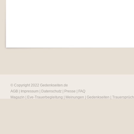
© Copyright 2022
Gedenkseiten.de
AGB
|
Impressum
|
Datenschutz
|
Presse
|
FAQ
Magazin
|
Eve-Trauerbegleitung
|
Meinungen
|
Gedenkseiten
|
Trauersprüc