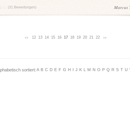
Marcus T
(
31
Bewertungen)
12
13
14
15
16
17
18
19
20
21
22
lphabetisch sortiert:
A
B
C
D
E
F
G
H
I
J
K
L
M
N
O
P
Q
R
S
T
U