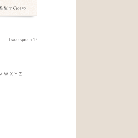
ullius Cicero
Trauerspruch 17
V
W
X
Y
Z