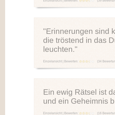
Einzelansicht
| Bewerten:
(
39
Bewertu
"Erinnerungen sind k
die tröstend in das 
leuchten."
Einzelansicht
| Bewerten:
(
34
Bewertu
Ein ewig Rätsel ist 
und ein Geheimnis bl
Einzelansicht
| Bewerten:
(
16
Bewertu