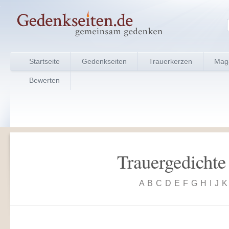
Startseite
Gedenkseiten
Trauerkerzen
Mag
Bewerten
Trauergedichte 
A
B
C
D
E
F
G
H
I
J
K