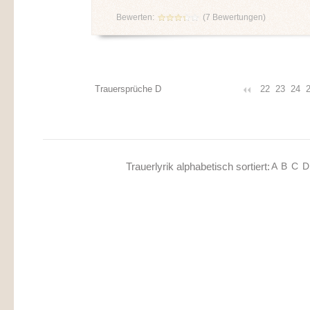
Bewerten:
(
7
Bewertungen)
Trauersprüche D
22
23
24
Trauerlyrik alphabetisch sortiert:
A
B
C
D