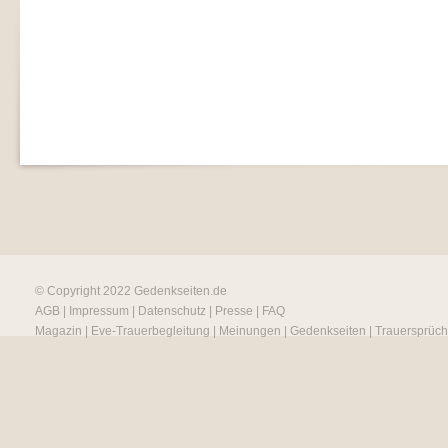
© Copyright 2022
Gedenkseiten.de
AGB
|
Impressum
|
Datenschutz
|
Presse
|
FAQ
Magazin
|
Eve-Trauerbegleitung
|
Meinungen
|
Gedenkseiten
|
Trauersprüc