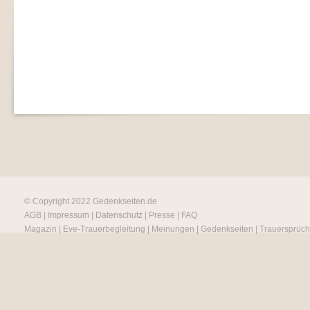
© Copyright 2022
Gedenkseiten.de
AGB
|
Impressum
|
Datenschutz
|
Presse
|
FAQ
Magazin
|
Eve-Trauerbegleitung
|
Meinungen
|
Gedenkseiten
|
Trauersprüc