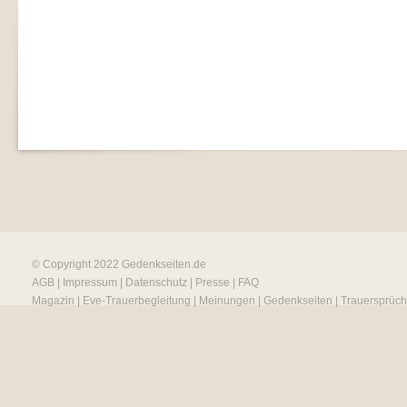
© Copyright 2022
Gedenkseiten.de
AGB
|
Impressum
|
Datenschutz
|
Presse
|
FAQ
Magazin
|
Eve-Trauerbegleitung
|
Meinungen
|
Gedenkseiten
|
Trauersprüc