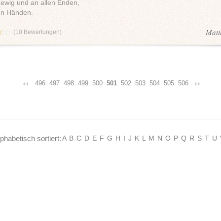
r ewig und an allen Enden,
nen Händen.
Matt
(
10
Bewertungen)
496
497
498
499
500
501
502
503
504
505
506
lphabetisch sortiert:
A
B
C
D
E
F
G
H
I
J
K
L
M
N
O
P
Q
R
S
T
U