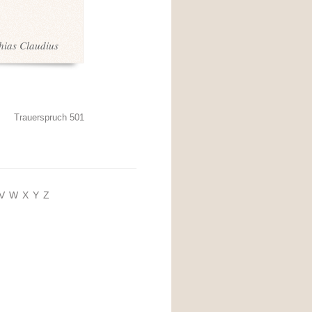
hias Claudius
Trauerspruch 501
V
W
X
Y
Z