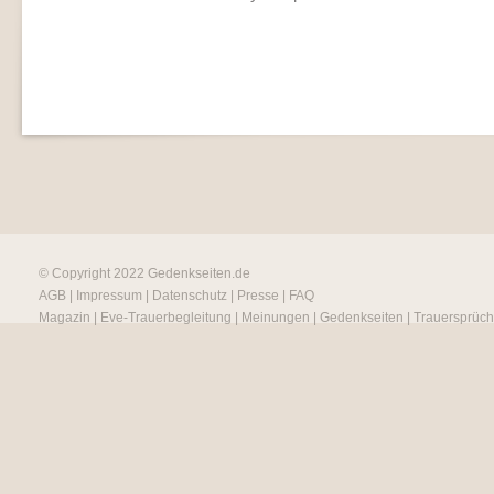
© Copyright 2022
Gedenkseiten.de
AGB
|
Impressum
|
Datenschutz
|
Presse
|
FAQ
Magazin
|
Eve-Trauerbegleitung
|
Meinungen
|
Gedenkseiten
|
Trauersprüc