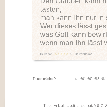
Den Glauben kann ma
tasten,
man kann Ihn nur in 
Wer dieses lässt ges
was Gott kann bewir
wenn man Ihn lässt w
Bewerten:
(
25
Bewertungen)
Trauersprüche D
661
662
663
664
Trauerlyrik alphabetisch sortiert:
A
B
C
D